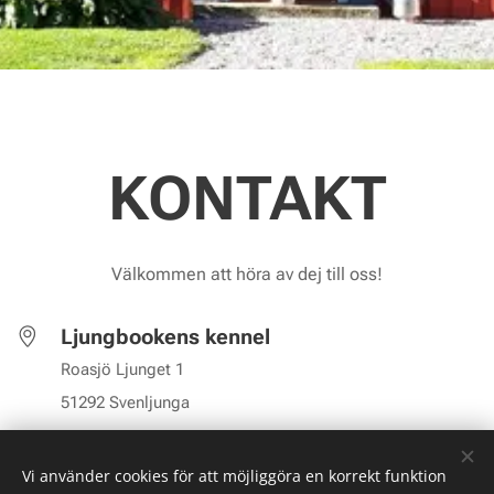
KONTAKT
Välkommen att höra av dej till oss!
Ljungbookens kennel
Roasjö Ljunget 1
51292 Svenljunga
Peter Book:
070-563 22 66
Ewa Book: 070-516 20 43
Vi använder cookies för att möjliggöra en korrekt funktion